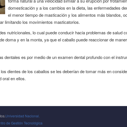
forma natural a una velocidad similar a su erupción por frotamien
domesticación y a los cambios en la dieta, las enfermedades d
el menor tiempo de masticación y los alimentos más blandos, o
ar limitando los movimientos masticatorios.
es nutricionales, lo cual puede conducir hacia problemas de salud co
e doma y en la monta, ya que el caballo puede reaccionar de manera 
mas dentales es por medio de un examen dental profundo con el instr
ue los dientes de los caballos se les deberían de tomar más en consid
oral en ellos.
dos.
Universidad Nacional.
tro de Gestión Tecnológica