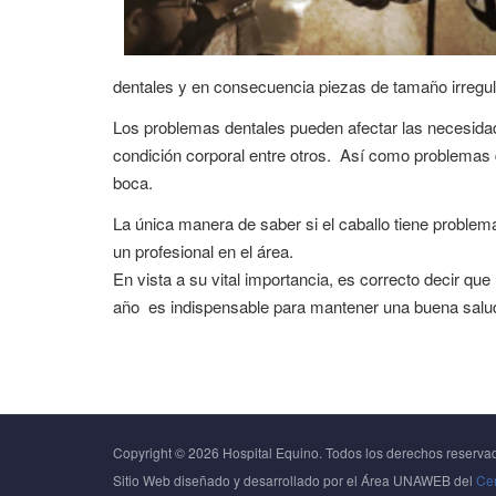
dentales y en consecuencia piezas de tamaño irregul
Los problemas dentales pueden afectar las necesidad
condición corporal entre otros. Así como problemas d
boca.
La única manera de saber si el caballo tiene proble
un profesional en el área.
En vista a su vital importancia, es correcto decir q
año es indispensable para mantener una buena salud 
Copyright © 2026 Hospital Equino. Todos los derechos reserva
Sitio Web diseñado y desarrollado por el Área UNAWEB del
Cen