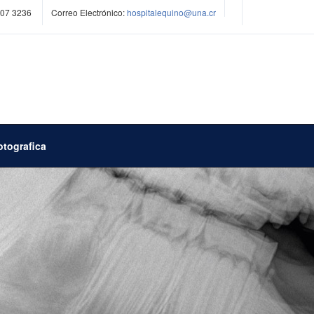
507 3236
Correo Electrónico:
hospitalequino@una.cr
otografica